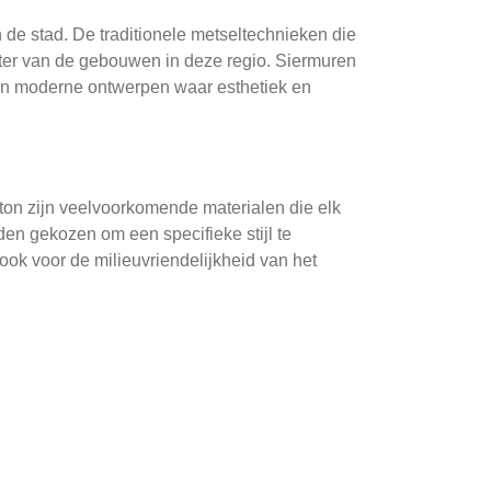
an de stad. De traditionele metseltechnieken die
kter van de gebouwen in deze regio. Siermuren
s in moderne ontwerpen waar esthetiek en
eton zijn veelvoorkomende materialen die elk
den gekozen om een specifieke stijl te
ook voor de milieuvriendelijkheid van het
zijn er talloze voorbeelden te vinden van
iermuur kan zowel functioneel als esthetisch
tijk worden siermuren vaak gebruikt om een tuin