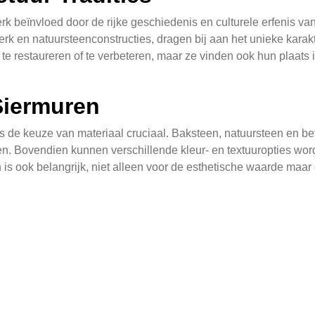
sterk beïnvloed door de rijke geschiedenis en culturele erfenis v
rk en natuursteenconstructies, dragen bij aan het unieke kara
 te restaureren of te verbeteren, maar ze vinden ook hun plaat
Siermuren
 is de keuze van materiaal cruciaal. Baksteen, natuursteen en b
en. Bovendien kunnen verschillende kleur- en textuuropties wor
is ook belangrijk, niet alleen voor de esthetische waarde maar 
rmuren
n maten voor, afhankelijk van hun bestemming. In Blitterswijck 
n in tuinen, terrassen en binnenplaatsen. Een goed ontworpen s
en of als afscheiding tussen verschillende gebieden. In de prak