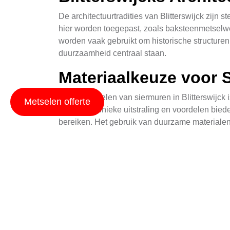
De architectuurtradities van Blitterswijck zijn 
hier worden toegepast, zoals baksteenmetselwe
worden vaak gebruikt om historische structuren
duurzaamheid centraal staan.
Materiaalkeuze voor 
Bij het metselen van siermuren in Blitterswijck
Metselen offerte
hun eigen unieke uitstraling en voordelen bied
bereiken. Het gebruik van duurzame materialen 
project.
Voorbeelden van Sie
Siermuren komen in veel verschillende vormen e
siermuren die dienen als decoratieve elemente
aantrekkelijk zijn, met functies zoals steunmur
te structureren of een terras te verrijken.